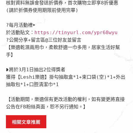
核對資料無誤會發送折價券，首次購物立即享8折優惠

(請於折價券使用期限前使用完畢)

?每月活動禮➤

於活動貼文：
https://tinyurl.com/ypr68wyu
?公開分享+留言區@三位好友並留言

【樂適乾濕兩用巾，柔軟舒適一巾多用，居家生活好幫
手】

❥將於3月1日抽出2位得獎者

獲得【Leshi樂適】掛勾抽取盒*1+束口袋(空)*1+外出
抽取包*1+口腔清潔巾*1

【活動期間，樂適保有更改活動的權利，如有變更將直接
公告在FB粉絲頁面，恕不另行通知。】
相關文章推薦