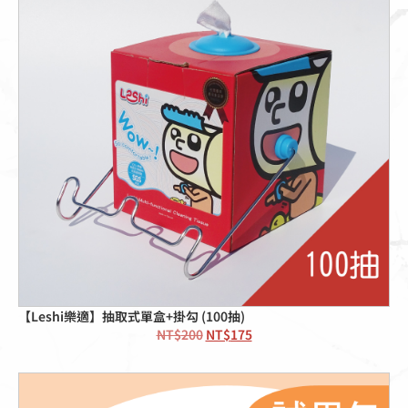
【Leshi樂適】抽取式單盒+掛勾 (100抽)
NT$
200
NT$
175