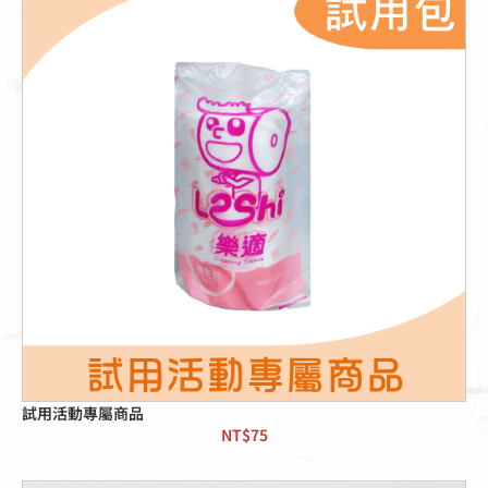
試用活動專屬商品
NT$
75