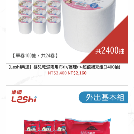
【Leshi樂適】嬰兒乾濕兩用布巾/護理巾-超值補充組(2400抽)
NT$
2,400
NT$
2,160