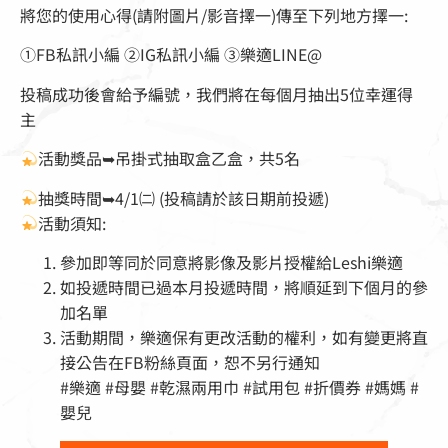
將您的使用心得(請附圖片/影音擇一)傳至下列地方擇一:
①FB私訊小編 ②IG私訊小編 ③樂適LINE@
投稿成功後會給予編號，我們將在每個月抽出5位幸運得
主
活動獎品➥吊掛式抽取盒乙盒，共5名
抽獎時間➥4/1㈡ (投稿請於該日期前投遞)
活動須知:
參加即等同於同意將影像及影片授權給Leshi樂適
如投遞時間已過本月投遞時間，將順延到下個月的參
加名單
活動期間，樂適保有更改活動的權利，如有變更將直
接公告在FB粉絲頁面，恕不另行通知
#樂適 #母嬰 #乾濕兩用巾 #試用包 #折價券 #媽媽 #
嬰兒