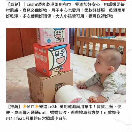
【育兒】｜Leshi樂適 乾濕兩用布巾．零添加好安心．呵護嫩嬰每
吋肌膚．育兒必備好物．月子中心也愛用｜柔軟好舒服．乾濕兩用
好乾淨．多次使用好環保．大人小孩皆可用．彌月送禮好物
點擊這裡
【推薦】
MIT
樂適LeShi 萬用乾濕兩用布巾！寶寶舌苔、便
便、桌面髒污通通out！媽媽卸妝、爸爸擦車都方便！可重複使
用?！feat.冠軍的日常照護小日記