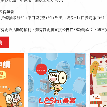
位得獎者

】掛勾抽取盒*1+束口袋(空)*1+外出抽取包*1+口腔清潔巾*1

保有更改活動的權利，如有變更將直接公告在FB粉絲頁面，恕不
薦
裡
點擊這裡