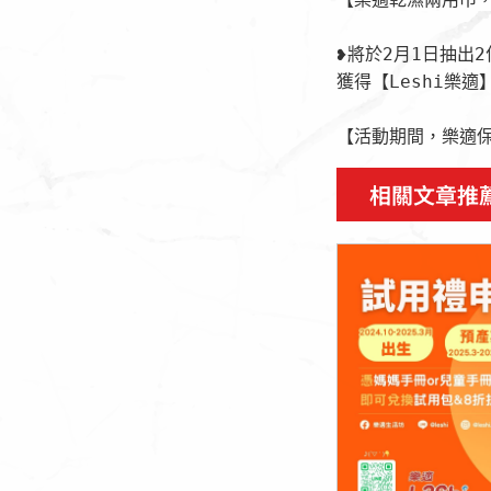
❥將於2月1日抽出2
獲得【Leshi樂適
【活動期間，樂適
相關文章推
點擊這