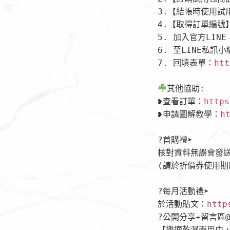
3.【結帳時使用試用碼
4.【取得訂單編號】 
5. 加入官方LINE
6. 至LINE私訊
7. 回填表單：
htt
其他協助:

❥查看訂單：
https
❥申請圖解教學：
h
?首購禮➤

核對資料無誤會發送
(請於折價券使用期
?每月活動禮➤

於活動貼文：
http
?公開分享+留言區@
【樂適乾濕兩用巾，