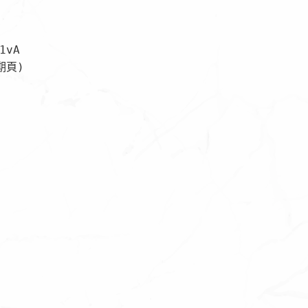
vA

頁)
