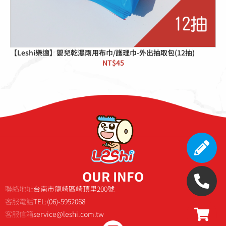
【Leshi樂適】嬰兒乾濕兩用布巾/護理巾-外出抽取包(12抽)
NT$
45
OUR INFO
聯絡地址
台南市龍崎區崎頂里200號
客服電話
TEL:(06)-5952068
客服信箱
service@leshi.com.tw