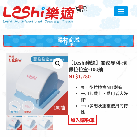
0
購物商城
Shop
【Leshi樂適】獨家專利-環
保拉拉盒-100抽
NT$
1,280
桌上型拉拉盒MIT製造
一用即愛上，愛用者大好
評!
一巾多用及重複使用的特
性
加入購物車