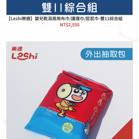
【Leshi樂適】嬰兒乾濕兩用布巾/護理巾/屁屁巾-雙11綜合組
NT$
2,550