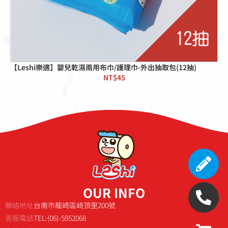
【Leshi樂適】嬰兒乾濕兩用布巾/護理巾-外出抽取包(12抽)
NT$
45
OUR INFO
聯絡地址
台南市龍崎區崎頂里200號
客服電話
TEL:(06)-5952068