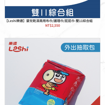
【Leshi樂適】嬰兒乾濕兩用布巾/護理巾/屁屁巾-雙11綜合組
NT$
2,550