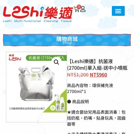
0
購物商城
Shop
【Leshi樂適】抗菌液
(2700ml)單入組-送中小噴瓶
NT$
1,200
NT$
960
商品內容物：環保補充液
2700ml*1
● 商品說明
★適合嬰幼兒用品表面消毒：包
括奶瓶，奶嘴，貼身玩具，固齒
器等