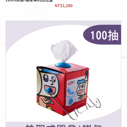
NT$
1,280