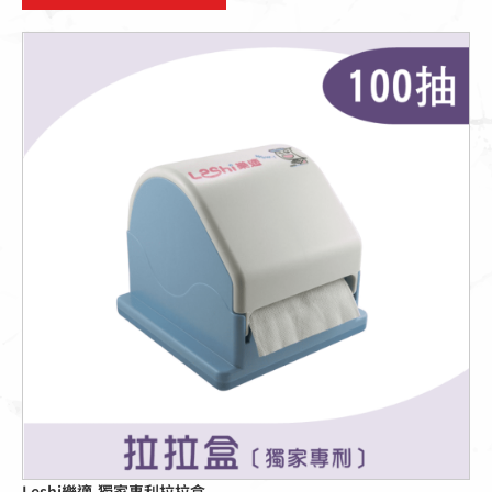
Leshi樂適-獨家專利拉拉盒