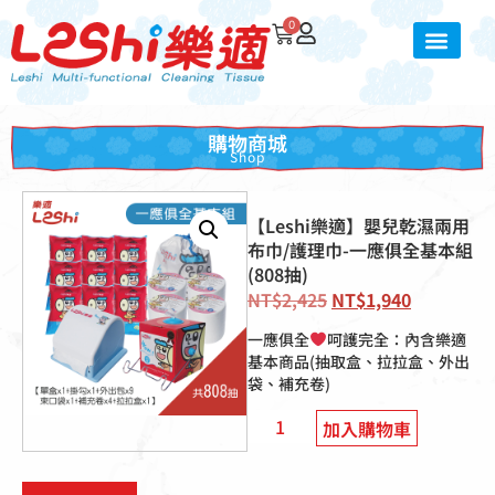
0
購物商城
Shop
【Leshi樂適】嬰兒乾濕兩用
布巾/護理巾-一應俱全基本組
(808抽)
NT$
2,425
NT$
1,940
一應俱全
呵護完全：內含樂適
基本商品(抽取盒、拉拉盒、外出
袋、補充卷)
加入購物車