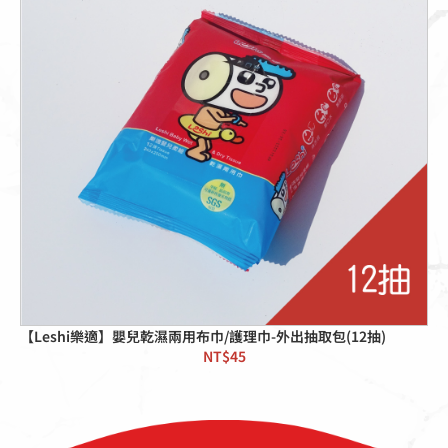
【Leshi樂適】嬰兒乾濕兩用布巾/護理巾-外出抽取包(12抽)
NT$
45