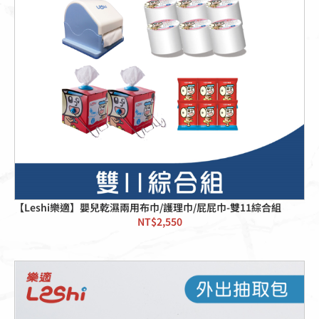
【Leshi樂適】嬰兒乾濕兩用布巾/護理巾/屁屁巾-雙11綜合組
NT$
2,550