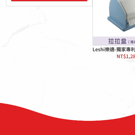
Leshi樂適-獨家專
NT$
1,2