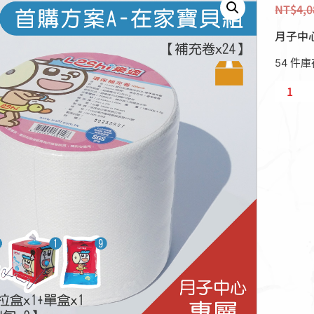
NT$
4,
月子中
54 件