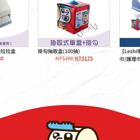
利拉拉盒
掛勾抽取盒(100抽)
【Les
80
NT$
200
NT$
175
巾/護理