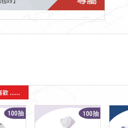
......