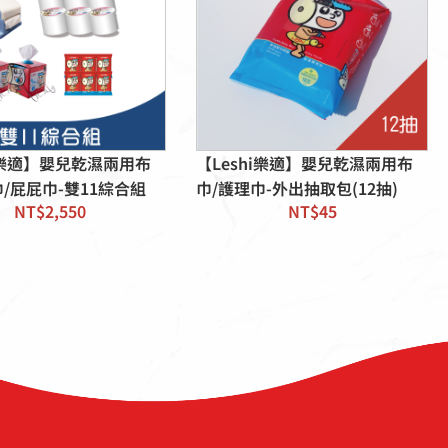
hi樂適】嬰兒乾濕兩用布
【Leshi樂適】嬰兒乾濕兩用布
巾/屁屁巾-雙11綜合組
巾/護理巾-外出抽取包(12抽)
NT$
2,550
NT$
45