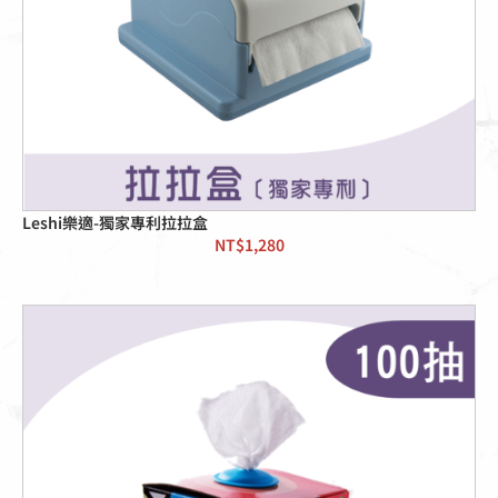
Leshi樂適-獨家專利拉拉盒
NT$
1,280