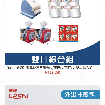
【Leshi樂適】嬰兒乾濕兩用布巾/護理巾/屁屁巾-雙11綜合組
NT$
2,550