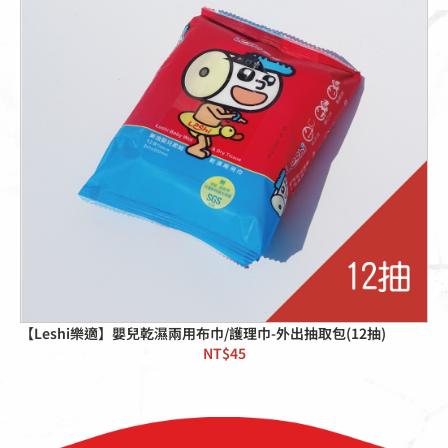
【Leshi樂適】嬰兒乾濕兩用布巾/護理巾-外出抽取包(12抽)
NT$
45