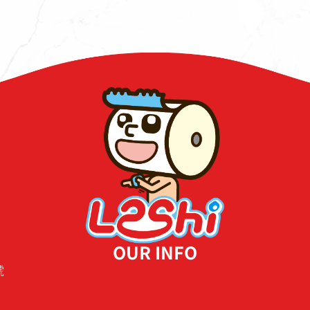
OUR INFO
號