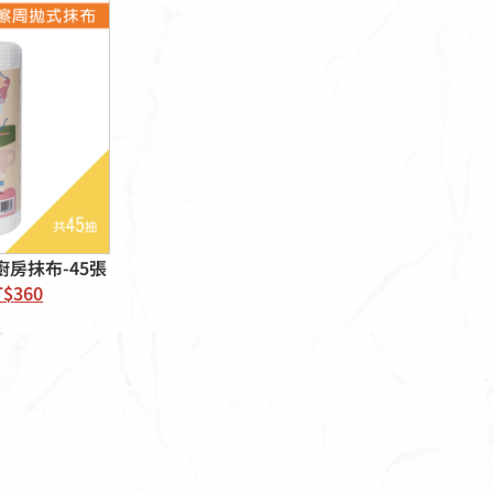
廚房抹布-45張
T$
360