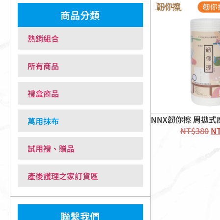
商品分類
熱銷組合
所有商品
禮盒商品
NNX韌你擦 周拋式
萬用抹布
NT$
380
N
試用禮、贈品
產後護理之家訂貨區
聯繫我們