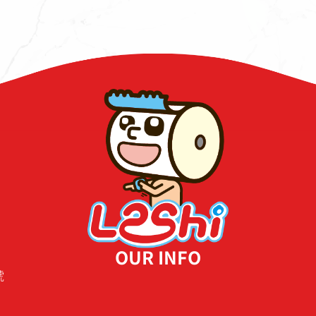
OUR INFO
號