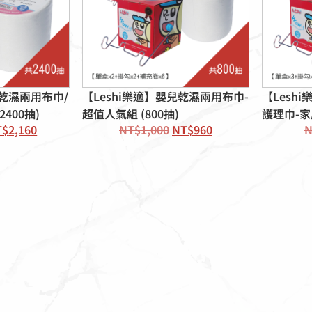
兒乾濕兩用布巾/
【Leshi樂適】嬰兒乾濕兩用布巾-
【Lesh
400抽)
超值人氣組 (800抽)
護理巾-
T$
2,160
NT$
1,000
NT$
960
N