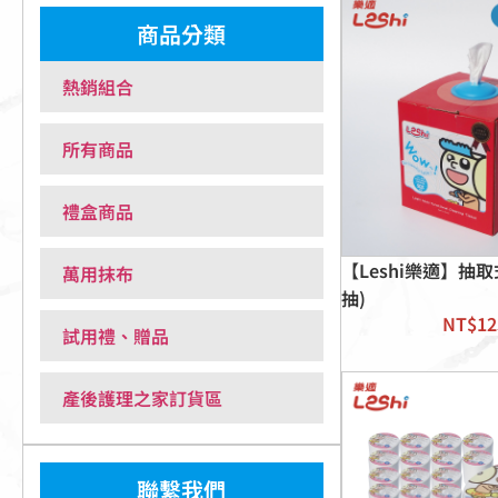
商品分類
熱銷組合
所有商品
禮盒商品
【Leshi樂適】抽取
萬用抹布
抽)
NT$
12
試用禮、贈品
產後護理之家訂貨區
聯繫我們