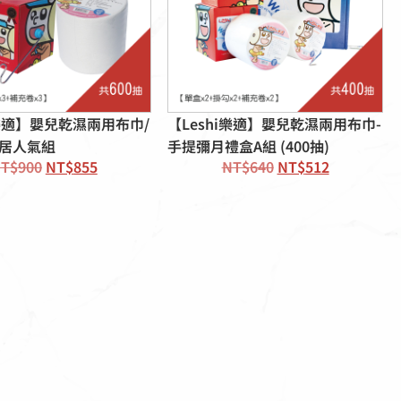
i樂適】嬰兒乾濕兩用布巾/
【Leshi樂適】嬰兒乾濕兩用布巾-
家居人氣組
手提彌月禮盒A組 (400抽)
T$
900
NT$
855
NT$
640
NT$
512