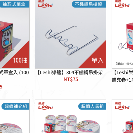
式單盒入 (100
【Leshi樂適】304不鏽鋼吊掛架
【Lesh
NT$
75
補充卷+1
5