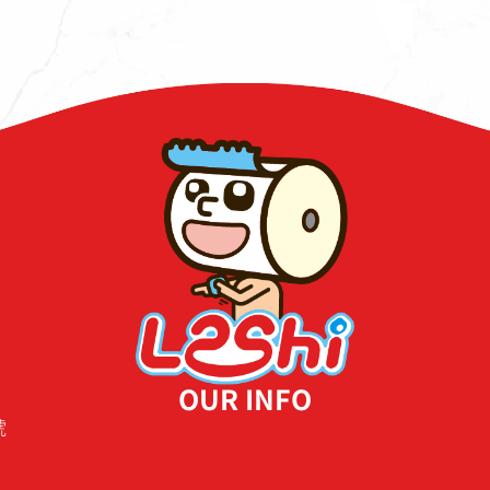
OUR INFO
號