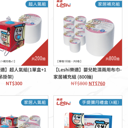
i樂適】超人氣組(1單盒+1
【Leshi樂適】嬰兒乾濕兩用布巾-
吊掛架)
家居補充組 (800抽)
NT$
300
NT$
800
NT$
760