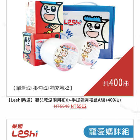
【Leshi樂適】嬰兒乾濕兩用布巾-手提彌月禮盒A組 (400抽)
NT$
640
NT$
512