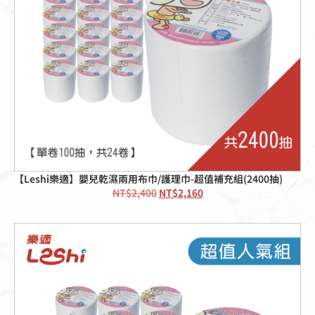
【Leshi樂適】嬰兒乾濕兩用布巾/護理巾-超值補充組(2400抽)
NT$
2,400
NT$
2,160