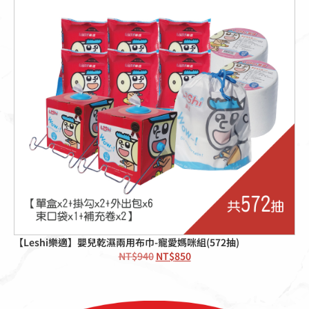
【Leshi樂適】嬰兒乾濕兩用布巾-寵愛媽咪組(572抽)
NT$
940
NT$
850