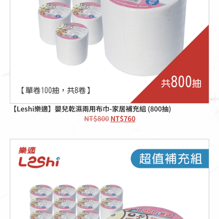
【Leshi樂適】嬰兒乾濕兩用布巾-家居補充組 (800抽)
NT$
800
NT$
760